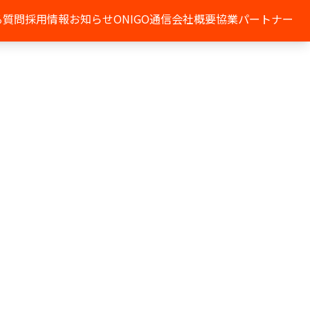
る質問
採用情報
お知らせ
ONIGO通信
会社概要
協業パートナー