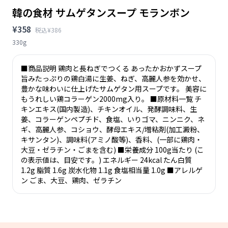
韓の食材 サムゲタンスープ モランボン
¥358
税込¥386
330g
■商品説明 鶏肉と長ねぎでつくる あったかおかずスープ
旨みたっぷりの鶏白湯に生姜、ねぎ、高麗人参を効かせ、
豊かな味わいに仕上げたサムゲタン用スープです。 美容に
もうれしい鶏コラーゲン2000mg入り。 ■原材料一覧 チ
キンエキス(国内製造)、チキンオイル、発酵調味料、生
姜、コラーゲンペプチド、食塩、いりゴマ、ニンニク、ネ
ギ、高麗人参、コショウ、酵母エキス/増粘剤(加工澱粉、
キサンタン)、調味料(アミノ酸等)、香料、(一部に鶏肉・
大豆・ゼラチン・ごまを含む) ■栄養成分 100g当たり (こ
の表示値は、目安です。) エネルギー 24kcal たん白質
1.2g 脂質 1.6g 炭水化物 1.1g 食塩相当量 1.0g ■アレルゲ
ン ごま、大豆、鶏肉、ゼラチン