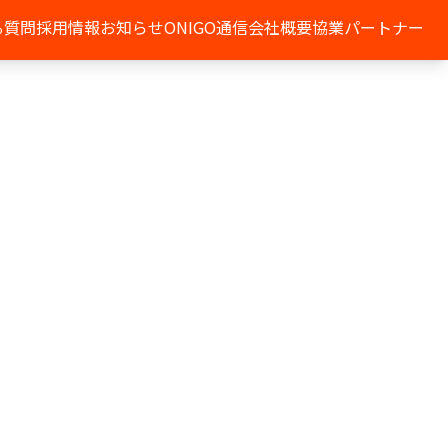
る質問
採用情報
お知らせ
ONIGO通信
会社概要
協業パートナー