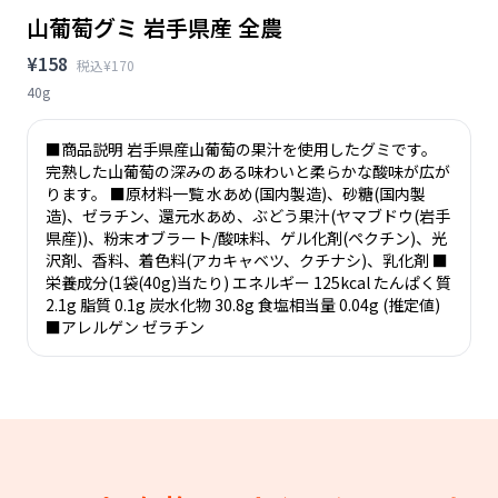
山葡萄グミ 岩手県産 全農
¥158
税込¥170
40g
■商品説明 岩手県産山葡萄の果汁を使用したグミです。
完熟した山葡萄の深みのある味わいと柔らかな酸味が広が
ります。 ■原材料一覧 水あめ(国内製造)、砂糖(国内製
造)、ゼラチン、還元水あめ、ぶどう果汁(ヤマブドウ(岩手
県産))、粉末オブラート/酸味料、ゲル化剤(ペクチン)、光
沢剤、香料、着色料(アカキャベツ、クチナシ)、乳化剤 ■
栄養成分(1袋(40g)当たり) エネルギー 125kcal たんぱく質
2.1g 脂質 0.1g 炭水化物 30.8g 食塩相当量 0.04g (推定値)
■アレルゲン ゼラチン