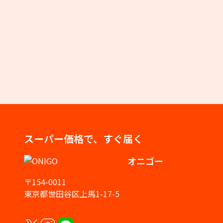
スーパー価格で、すぐ届く
オニゴー
〒154-0011
東京都世田谷区上馬1-17-5