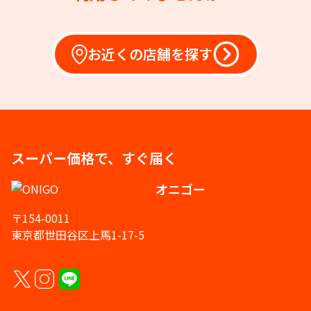
お近くの店舗を探す
スーパー価格で、すぐ届く
オニゴー
〒154-0011
東京都世田谷区上馬1-17-5