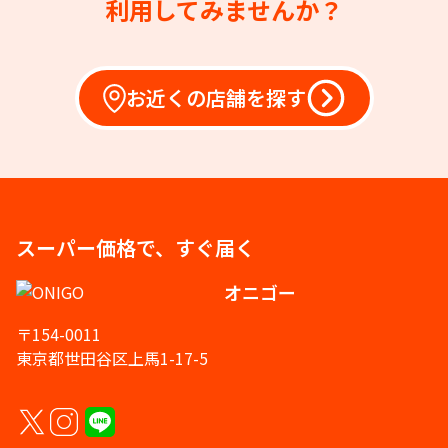
利用してみませんか？
お近くの店舗を探す
スーパー価格で、すぐ届く
オニゴー
〒154-0011
東京都世田谷区上馬1-17-5