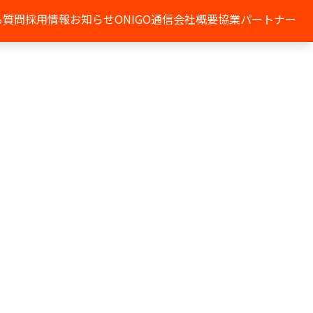
る質問
採用情報
お知らせ
ONIGO通信
会社概要
協業パートナー