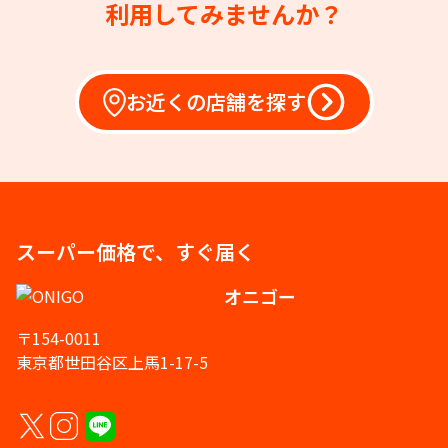
利用してみませんか？
お近くの店舗を探す
スーパー価格で、すぐ届く
オニゴー
〒154-0011
東京都世田谷区上馬1-17-5