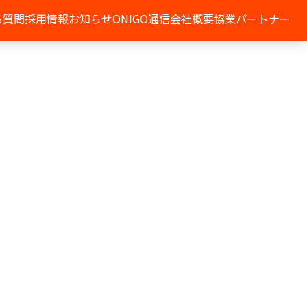
る質問
採用情報
お知らせ
ONIGO通信
会社概要
協業パートナー