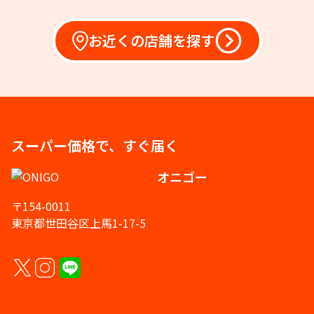
お近くの店舗を探す
スーパー価格で、すぐ届く
オニゴー
〒154-0011
東京都世田谷区上馬1-17-5