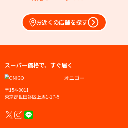
お近くの店舗を探す
スーパー価格で、すぐ届く
オニゴー
〒154-0011
東京都世田谷区上馬1-17-5