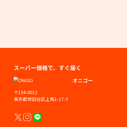
スーパー価格で、すぐ届く
オニゴー
〒154-0011
東京都世田谷区上馬1-17-5