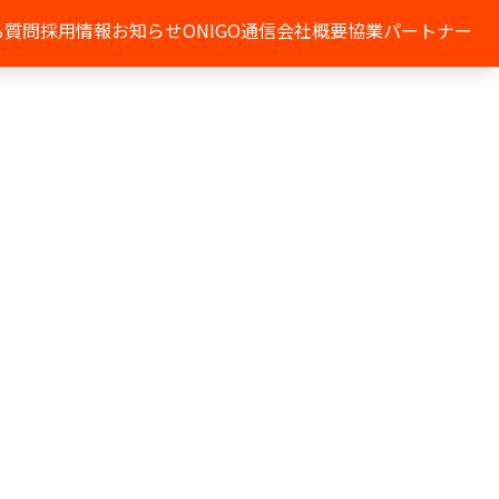
る質問
採用情報
お知らせ
ONIGO通信
会社概要
協業パートナー