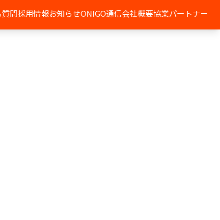
る質問
採用情報
お知らせ
ONIGO通信
会社概要
協業パートナー