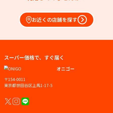
お近くの店舗を探す
スーパー価格で、すぐ届く
オニゴー
〒154-0011
東京都世田谷区上馬1-17-5