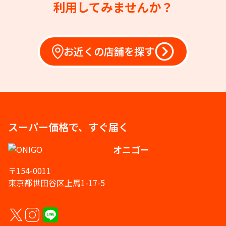
利用してみませんか？
お近くの店舗を探す
スーパー価格で、すぐ届く
オニゴー
〒154-0011
東京都世田谷区上馬1-17-5