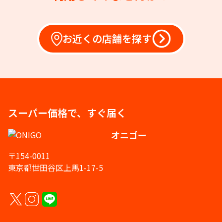
お近くの店舗を探す
スーパー価格で、すぐ届く
オニゴー
〒154-0011
東京都世田谷区上馬1-17-5