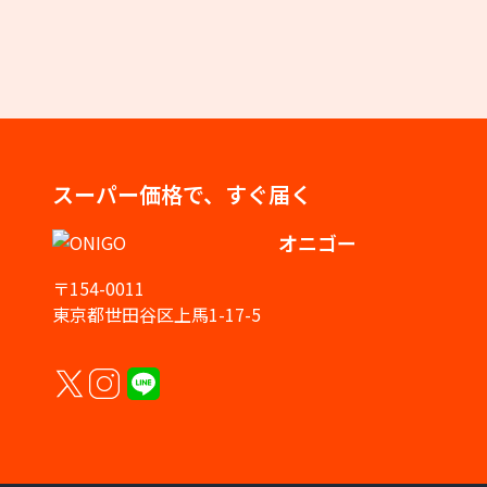
スーパー価格で、すぐ届く
オニゴー
〒154-0011
東京都世田谷区上馬1-17-5