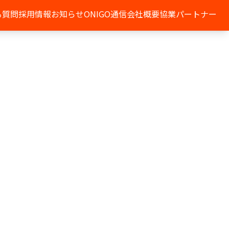
る質問
採用情報
お知らせ
ONIGO通信
会社概要
協業パートナー