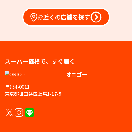
お近くの店舗を探す
スーパー価格で、すぐ届く
オニゴー
〒154-0011
東京都世田谷区上馬1-17-5