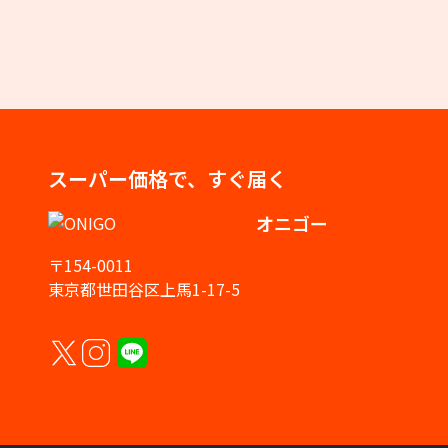
スーパー価格で、すぐ届く
オニゴー
〒154-0011
東京都世田谷区上馬1-17-5