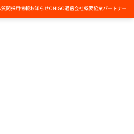
る質問
採用情報
お知らせ
ONIGO通信
会社概要
協業パートナー