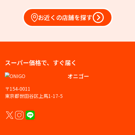
お近くの店舗を探す
スーパー価格で、すぐ届く
オニゴー
〒154-0011
東京都世田谷区上馬1-17-5