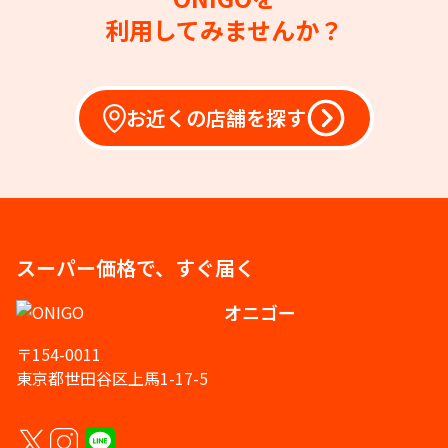
利用してみませんか？
お近くの店舗を探す
スーパー価格で、すぐ届く
オニゴー
〒154-0011
東京都世田谷区上馬1-17-5