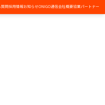
る質問
採用情報
お知らせ
ONIGO通信
会社概要
協業パートナー