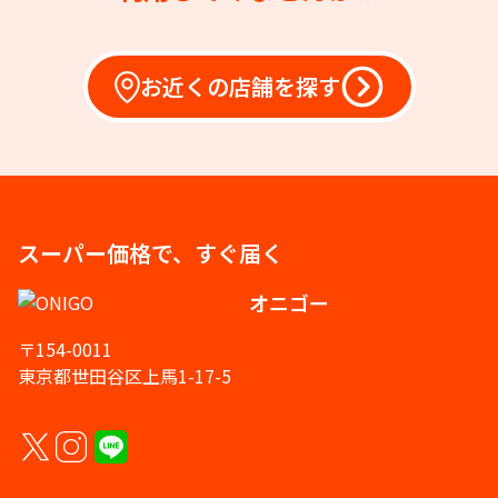
お近くの店舗を探す
スーパー価格で、すぐ届く
オニゴー
〒154-0011
東京都世田谷区上馬1-17-5