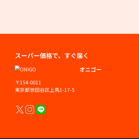
スーパー価格で、すぐ届く
オニゴー
〒154-0011
東京都世田谷区上馬1-17-5