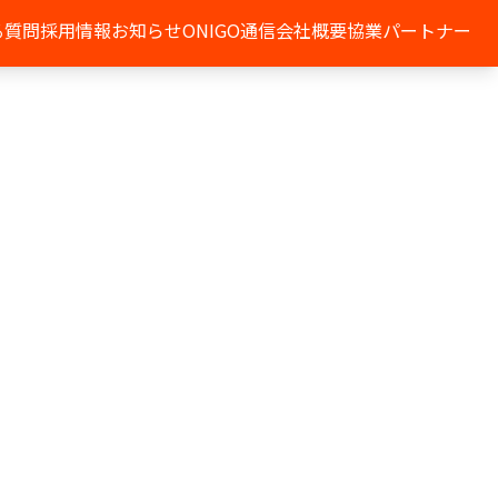
る質問
採用情報
お知らせ
ONIGO通信
会社概要
協業パートナー