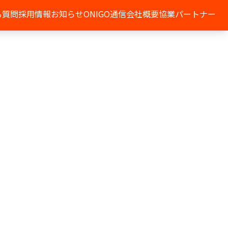
る質問
採用情報
お知らせ
ONIGO通信
会社概要
協業パートナー