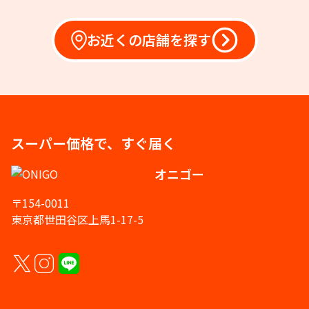
お近くの店舗を探す
スーパー価格で、すぐ届く
オニゴー
〒154-0011
東京都世田谷区上馬1-17-5