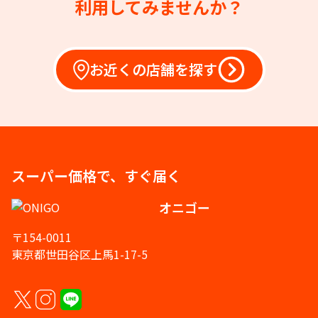
利用してみませんか？
お近くの店舗を探す
スーパー価格で、すぐ届く
オニゴー
〒154-0011
東京都世田谷区上馬1-17-5