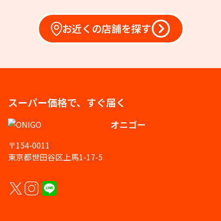
お近くの店舗を探す
スーパー価格で、すぐ届く
オニゴー
〒154-0011
東京都世田谷区上馬1-17-5