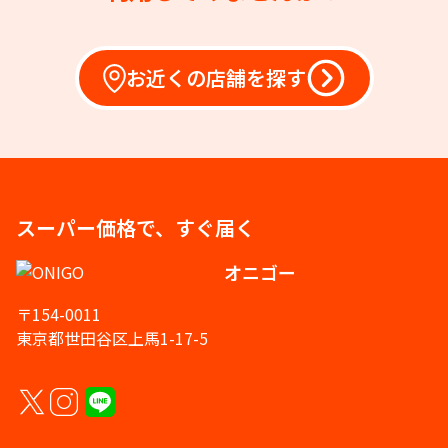
お近くの店舗を探す
スーパー価格で、すぐ届く
オニゴー
〒154-0011
東京都世田谷区上馬1-17-5