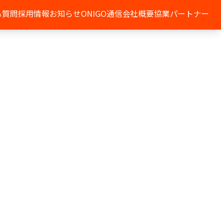
る質問
採用情報
お知らせ
ONIGO通信
会社概要
協業パートナー