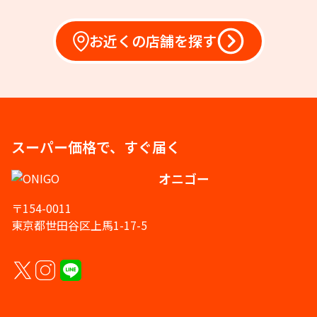
お近くの店舗を探す
スーパー価格で、すぐ届く
オニゴー
〒154-0011
東京都世田谷区上馬1-17-5