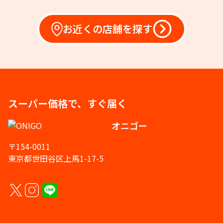
お近くの店舗を探す
スーパー価格で、すぐ届く
オニゴー
〒154-0011
東京都世田谷区上馬1-17-5