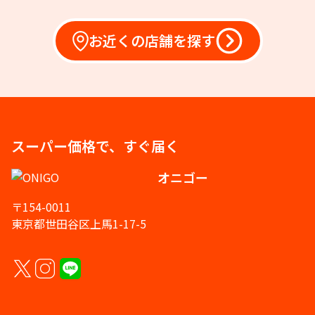
お近くの店舗を探す
スーパー価格で、すぐ届く
オニゴー
〒154-0011
東京都世田谷区上馬1-17-5