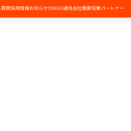
る質問
採用情報
お知らせ
ONIGO通信
会社概要
協業パートナー