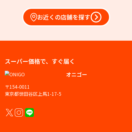
お近くの店舗を探す
スーパー価格で、すぐ届く
オニゴー
〒154-0011
東京都世田谷区上馬1-17-5