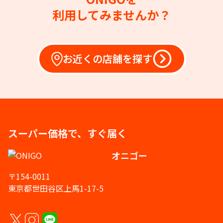
利用してみませんか？
お近くの店舗を探す
スーパー価格で、すぐ届く
オニゴー
〒154-0011
東京都世田谷区上馬1-17-5