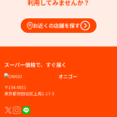
利用してみませんか？
お近くの店舗を探す
スーパー価格で、すぐ届く
オニゴー
〒154-0011
東京都世田谷区上馬1-17-5