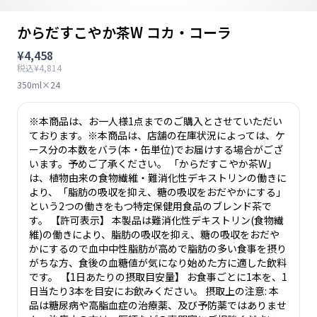
からだすこやか茶W コカ・コーラ
¥4,458
税込¥4,814
350ml×24
※本商品は、お一人様1点までのご購入とさせていただい
ております。※本商品は、店舗の在庫状況によっては、ケ
ース分の本数をバラ(本・缶単位)でお届けする場合がござ
います。予めご了承ください。 「からだすこやか茶W」
は、植物由来の食物繊維・難消化性デキストリンの働きに
より、「脂肪の吸収を抑え、糖の吸収をおだやかにする」
という2つの働きをもつ特定保健用食品のブレンド茶で
す。 【許可表示】 本製品は難消化性デキストリン(食物繊
維)の働きにより、脂肪の吸収を抑え、糖の吸収をおだや
かにするので血中中性脂肪が高めで脂肪の多い食事を摂り
がちな方、食後の血糖値が気になり始めた方に適した飲料
です。 【1日あたりの摂取目安量】 お食事ごとに1本を、1
日当たり3本を目安にお飲みください。 摂取上の注意: 本
品は糖尿病や高脂血症の治療薬、及び予防薬ではありませ