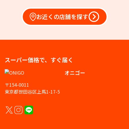
お近くの店舗を探す
スーパー価格で、すぐ届く
オニゴー
〒154-0011
東京都世田谷区上馬1-17-5