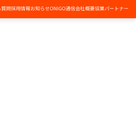
る質問
採用情報
お知らせ
ONIGO通信
会社概要
協業パートナー