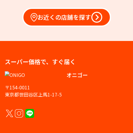
お近くの店舗を探す
スーパー価格で、すぐ届く
オニゴー
〒154-0011
東京都世田谷区上馬1-17-5