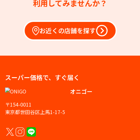
利用してみませんか？
お近くの店舗を探す
スーパー価格で、すぐ届く
オニゴー
〒154-0011
東京都世田谷区上馬1-17-5