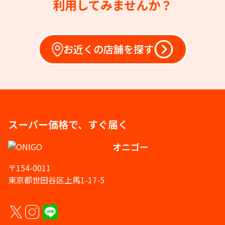
利用してみませんか？
お近くの店舗を探す
スーパー価格で、すぐ届く
オニゴー
〒154-0011
東京都世田谷区上馬1-17-5