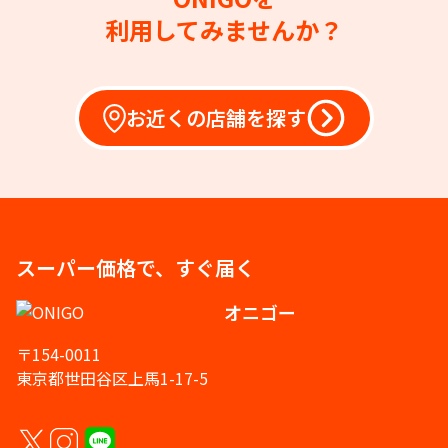
利用してみませんか？
お近くの店舗を探す
スーパー価格で、すぐ届く
オニゴー
〒154-0011
東京都世田谷区上馬1-17-5