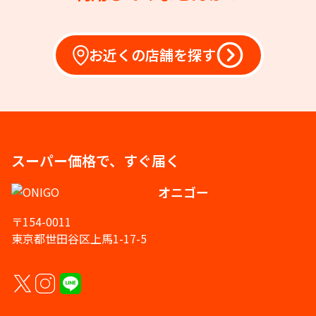
お近くの店舗を探す
スーパー価格で、すぐ届く
オニゴー
〒154-0011
東京都世田谷区上馬1-17-5