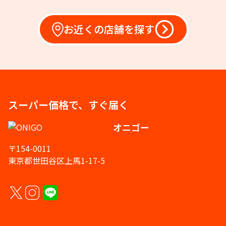
お近くの店舗を探す
スーパー価格で、すぐ届く
オニゴー
〒154-0011
東京都世田谷区上馬1-17-5