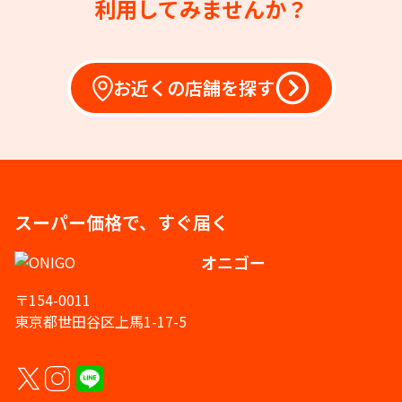
利用してみませんか？
お近くの店舗を探す
スーパー価格で、すぐ届く
オニゴー
〒154-0011
東京都世田谷区上馬1-17-5