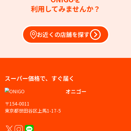
利用してみませんか？
お近くの店舗を探す
スーパー価格で、すぐ届く
オニゴー
〒154-0011
東京都世田谷区上馬1-17-5