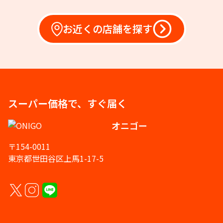
お近くの店舗を探す
スーパー価格で、すぐ届く
オニゴー
〒154-0011
東京都世田谷区上馬1-17-5