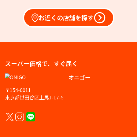
お近くの店舗を探す
スーパー価格で、すぐ届く
オニゴー
〒154-0011
東京都世田谷区上馬1-17-5