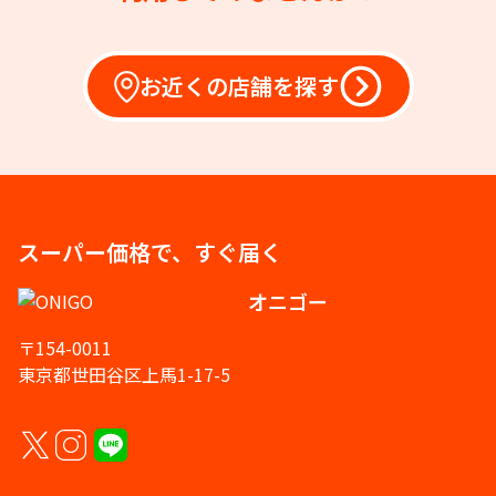
お近くの店舗を探す
スーパー価格で、すぐ届く
オニゴー
〒154-0011
東京都世田谷区上馬1-17-5