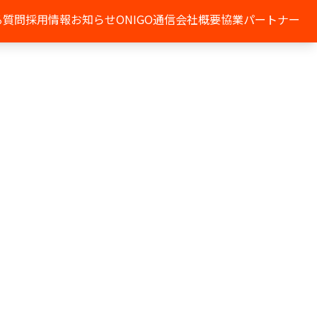
る質問
採用情報
お知らせ
ONIGO通信
会社概要
協業パートナー