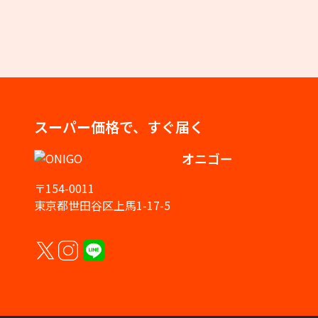
スーパー価格で、すぐ届く
オニゴー
〒154-0011
東京都世田谷区上馬1-17-5